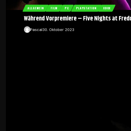
ALLGEMEIN
FILM
PC
PLAYSTATION
XBOX
Während Vorpremiere – Five Nights at Fre
Pascal
30. Oktober 2023