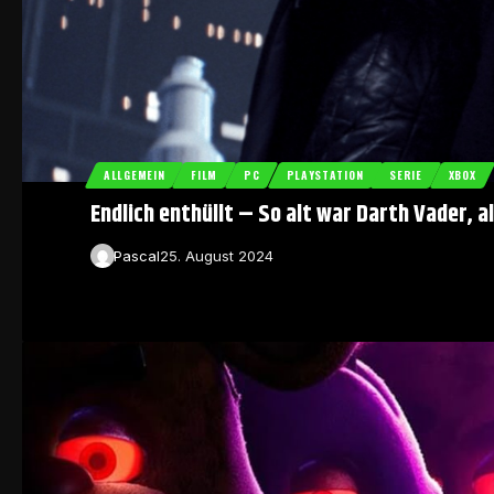
ALLGEMEIN
FILM
PC
PLAYSTATION
SERIE
XBOX
Endlich enthüllt – So alt war Darth Vader, a
Pascal
25. August 2024