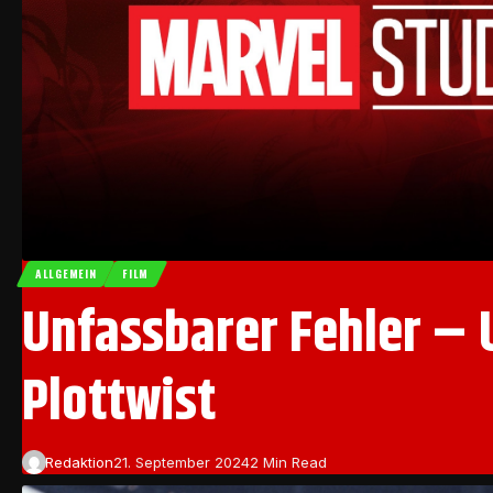
ALLGEMEIN
FILM
Unfassbarer Fehler – U
Plottwist
Redaktion
21. September 2024
2 Min Read