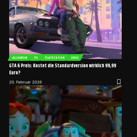
ALLGEMEIN
PC
PLAYSTATION
XBOX
GTA 6 Preis: Kostet die Standardversion wirklich 99,99
Euro?
20. Februar 2026