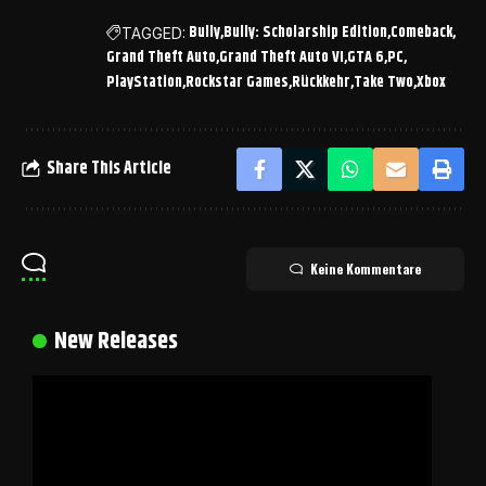
Bully
Bully: Scholarship Edition
Comeback
TAGGED:
Grand Theft Auto
Grand Theft Auto VI
GTA 6
PC
PlayStation
Rockstar Games
Rückkehr
Take Two
Xbox
Share This Article
Keine Kommentare
New Releases