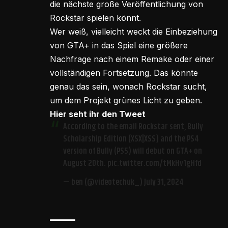
die nächste große Veröffentlichung von
Rockstar spielen könnt.
Wer weiß, vielleicht weckt die Einbeziehung
von GTA+ in das Spiel eine größere
Nachfrage nach einem Remake oder einer
vollständigen Fortsetzung. Das könnte
genau das sein, wonach Rockstar sucht,
um dem Projekt grünes Licht zu geben.
Hier seht ihr den Tweet
According to the email Rockstar sent, Bully
Scholarship Edition (XSX|XSS) and the PS4
version of Bully (PS5) will debut on GTA+ on
August 20th.
pic.twitter.com/tMkHv1gHfd
— ben (@videotechuk_)
July 31, 2024