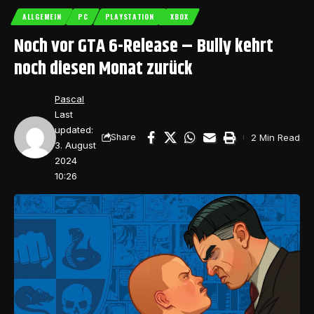
ALLGEMEIN
PC
PLAYSTATION
XBOX
Noch vor GTA 6-Release – Bully kehrt
noch diesen Monat zurück
Pascal
Last
updated:
2 Min Read
Share
3. August
2024
10:26