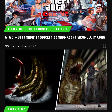
ALLGEMEIN
ENTERTAINMENT
FEATURED
GTA 5 – Dataminer entdecken Zombie-Apokalypse-DLC im Code
30. September 2024
PLAYSTATION