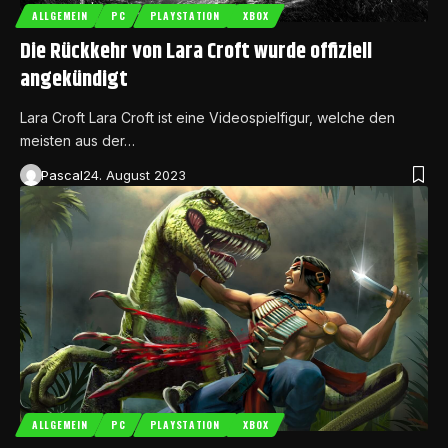
ALLGEMEIN
PC
PLAYSTATION
XBOX
Die Rückkehr von Lara Croft wurde offiziell
angekündigt
Lara Croft Lara Croft ist eine Videospielfigur, welche den
meisten aus der…
Pascal
24. August 2023
ALLGEMEIN
PC
PLAYSTATION
XBOX