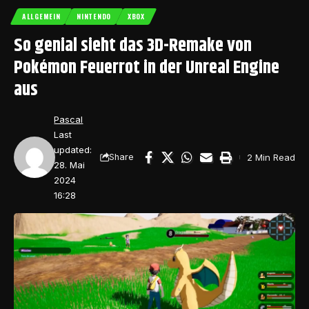
ALLGEMEIN
NINTENDO
XBOX
So genial sieht das 3D-Remake von
Pokémon Feuerrot in der Unreal Engine
aus
Pascal
Last
updated:
2 Min Read
Share
28. Mai
2024
16:28