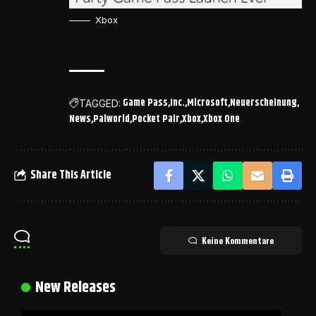
Xbox
Game Pass
Inc.
Microsoft
Neuerscheinung
TAGGED:
News
Palworld
Pocket Pair
Xbox
Xbox One
Share This Article
Keine Kommentare
New Releases