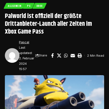
ALLGEMEIN
PC
XBOX
Palworld ist offiziell der größte
Drittanbieter-Launch aller Zeiten im
Xbox Game Pass
Pascal
Last
updated:
2 Min Read
Share
2. Februar
2024
15:57