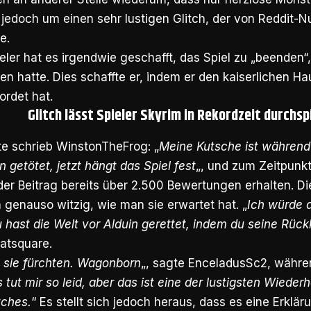
 jedoch um einen sehr lustigen Glitch, der von Reddit-
e.
eler hat es irgendwie geschafft, das Spiel zu „beenden“
en hatte. Dies schaffte er, indem er den kaiserlichen 
rdet hat.
Glitch lässt Spieler Skyrim in Rekordzeit durchsp
te schrieb WinstonTheFrog: „
Meine Kutsche ist während
n getötet, jetzt hängt das Spiel fest
„, und zum Zeitpunkt
 der Beitrag bereits über 2.500 Bewertungen erhalten. 
h genauso witzig, wie man sie erwartet hat. „
Ich würde 
 hast die Welt vor Alduin gerettet, indem du seine Rück
atsquare.
en sie fürchten. Wagonborn
„, sagte EnceladusSc2, währ
s tut mir so leid, aber das ist eine der lustigsten Wieder
tches.
“ Es stellt sich jedoch heraus, dass es eine Erklä