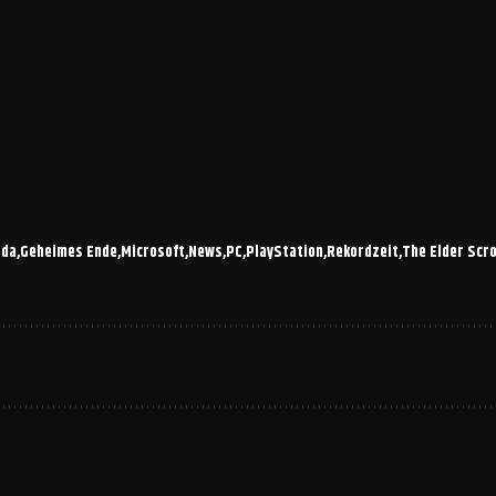
sda
Geheimes Ende
Microsoft
News
PC
PlayStation
Rekordzeit
The Elder Scro