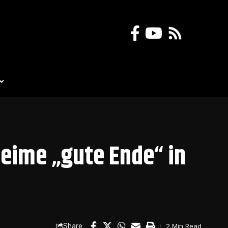
heime „gute Ende“ in
Share
2 Min Read