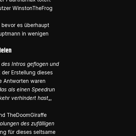
Nutzer WinstonTheFrog
, bevor es überhaupt
Hauptmann in wenigen
ielen
 des Intros geflogen und
 der Erstellung dieses
Die Antworten waren
das als einen Speedrun
kehr verhindert hast
„,
end TheDoomGiraffe
holungen des zufälligen
rung für dieses seltsame