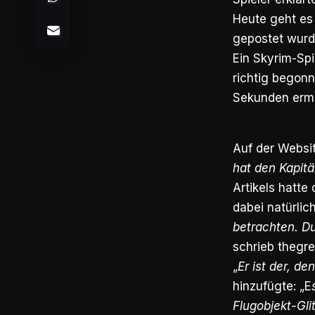
Heute geht es
gepostet wurd
Ein Skyrim-Spi
richtig begonn
Sekunden ermo
Auf der Websi
hat den Kapitä
Artikels hatte
dabei natürlic
betrachten. Du
schrieb thegre
„
Er ist der, d
hinzufügte: „E
Flugobjekt-Gli