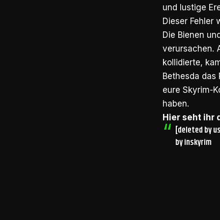
und lustige Ere
Dieser Fehler 
Die Bienen un
verursachen. A
kollidierte, k
Bethesda das P
eure Skyrim-Ko
haben.
Hier seht ihr
[deleted by u
by
in
skyrim