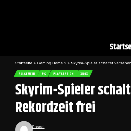
Startse
Startseite
»
Gaming Home 2
»
Skyrim-Spieler schaltet versehen
ALLGEMEIN
PC
PLAYSTATION
XBOX
Skyrim-Spieler schal
Rekordzeit frei
Pascal