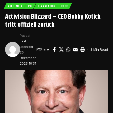
ALLGEMEIN
PC
PLAYSTATION
XBOX
Activision Blizzard – CEO Bobby Kotick
tritt offiziell zurück
Pascal
Last
updated:
3 Min Read
Share
25.
Dezember
2023 10:31