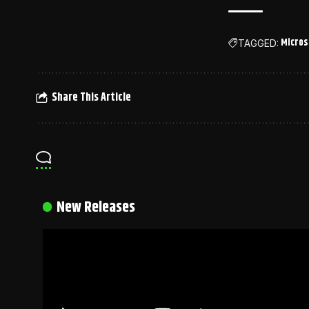
Micros
TAGGED:
Share This Article
New Releases