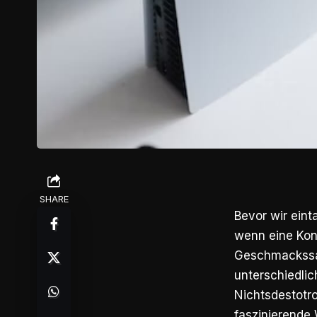
SHARE
Bevor wir ein
wenn eine Kons
Geschmackssac
unterschiedlic
Nichtsdestotro
faszinierende 