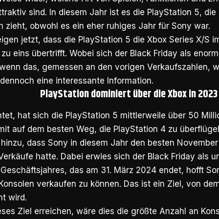
traktiv sind. In diesem Jahr ist es die PlayStation 5, di
ch zieht, obwohl es ein eher ruhiges Jahr für Sony war.
gen jetzt, dass die PlayStation 5 die Xbox Series X/S 
 zu eins übertrifft. Wobei sich der Black Friday als enor
 wenn das, gemessen an den vorigen Verkaufszahlen, 
s dennoch eine interessante Information.
PlayStation dominiert über die Xbox in 2023
tet, hat sich die PlayStation 5 mittlerweile über 50 Mill
mit auf dem besten Weg, die PlayStation 4 zu überflüg
hinzu, dass Sony in diesem Jahr den besten November a
Verkäufe hatte. Dabei erwies sich der Black Friday als ung
Geschäftsjahres, das am 31. März 2024 endet, hofft Son
Konsolen verkaufen zu können. Das ist ein Ziel, von de
ht wird.
eses Ziel erreichen, wäre dies die größte Anzahl an Kons