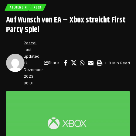
ALLGEMEIN
XBOX
Auf Wunsch von EA – Xbox streicht First
Party Spiel
Pascal
Last
updated:
17.
3 Min Read
Share
Dezember
2023
06:01