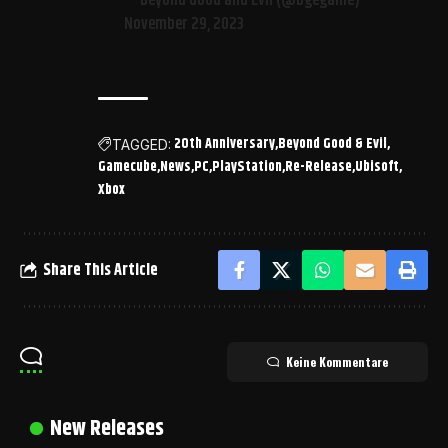
— Beyond Good and Evil (@bgegame)
November 29, 2023
20th Anniversary
Beyond Good & Evil
TAGGED:
Gamecube
News
PC
PlayStation
Re-Release
Ubisoft
Xbox
Share This Article
Keine Kommentare
New Releases