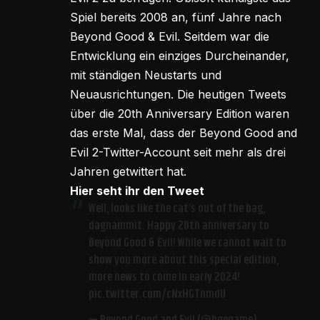
Spiel bereits 2008 an, fünf Jahre nach
Beyond Good & Evil. Seitdem war die
Entwicklung ein einziges Durcheinander,
mit ständigen Neustarts und
Neuausrichtungen. Die heutigen Tweets
über die 20th Anniversary Edition waren
das erste Mal, dass der Beyond Good and
Evil 2-Twitter-Account seit mehr als drei
Jahren getwittert hat.
Hier seht ihr den Tweet
Well, looks like the cat’s out of the bag,
dagnammit. Happy 20th anniversary to
Beyond Good & Evil! While we cannot wait to
show you more about this special edition,
more news to come in early 2024!
pic.twitter.com/cNxHGTnmdU