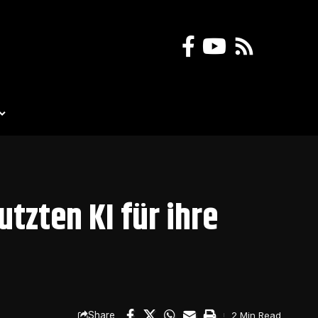
tzten KI für ihre
Share
2 Min Read