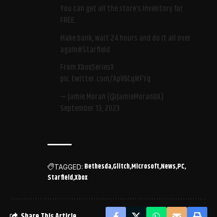
You can get all the store’s inventory for
FREE.
Make bank, wait 24 hours and do it all over
again
#Starfield
From XboxSeriesX
pic.twitter.com/ApV6CqWFYq
— Jamie Moran (@JamieMoranUK)
September 13, 2023
Bethesda
Glitch
Microsoft
News
PC
TAGGED:
Starfield
Xbox
Share This Article