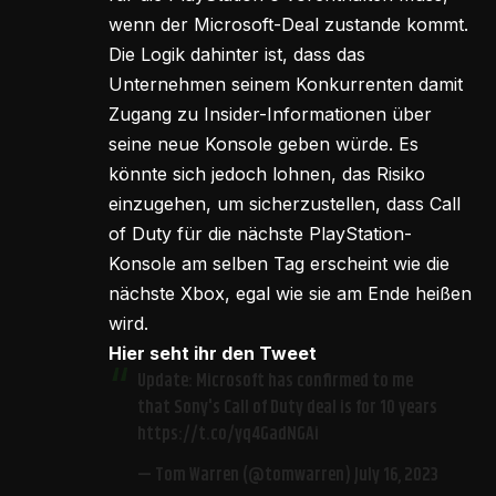
wenn der Microsoft-Deal zustande kommt.
Die Logik dahinter ist, dass das
Unternehmen seinem Konkurrenten damit
Zugang zu Insider-Informationen über
seine neue Konsole geben würde. Es
könnte sich jedoch lohnen, das Risiko
einzugehen, um sicherzustellen, dass Call
of Duty für die nächste PlayStation-
Konsole am selben Tag erscheint wie die
nächste Xbox, egal wie sie am Ende heißen
wird.
Hier seht ihr den Tweet
Update: Microsoft has confirmed to me
that Sony's Call of Duty deal is for 10 years
https://t.co/yq4GadNGAi
— Tom Warren (@tomwarren)
July 16, 2023