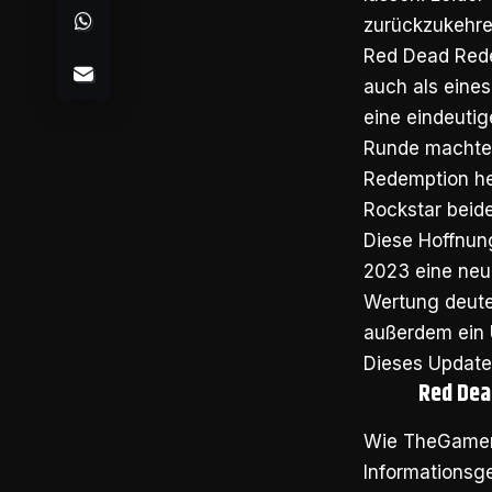
zurückzukehre
Red Dead Redem
auch als eines
eine eindeutig
Runde machten
Redemption hei
Rockstar beide
Diese Hoffnung
2023 eine neu
Wertung deutet
außerdem ein 
Dieses Update 
Red Dea
Wie TheGamer 
Informationsg