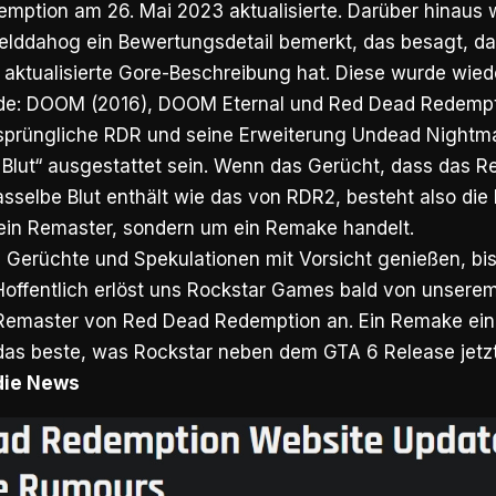
mption am 26. Mai 2023 aktualisierte. Darüber hinaus 
elddahog ein Bewertungsdetail bemerkt, das besagt, d
aktualisierte Gore-Beschreibung hat. Diese wurde wiede
e: DOOM (2016), DOOM Eternal und Red Dead Redempt
rsprüngliche RDR und seine Erweiterung Undead Nightmar
m Blut“ ausgestattet sein. Wenn das Gerücht, dass das 
selbe Blut enthält wie das von RDR2, besteht also die 
 ein Remaster, sondern um ein Remake handelt.
le Gerüchte und Spekulationen mit Vorsicht genießen, bi
Hoffentlich erlöst uns Rockstar Games bald von unsere
emaster von Red Dead Redemption an. Ein Remake eine
 das beste, was Rockstar neben dem GTA 6 Release jetzt
 die News