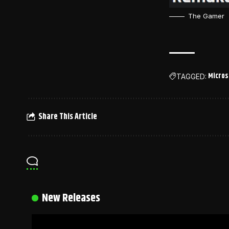
The Gamer
Micros
TAGGED:
Share This Article
New Releases