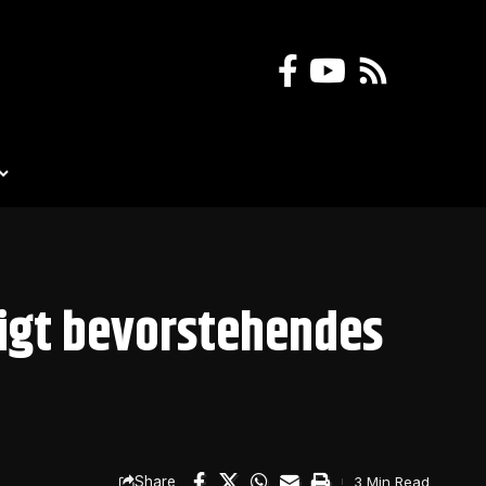
igt bevorstehendes
Share
3 Min Read