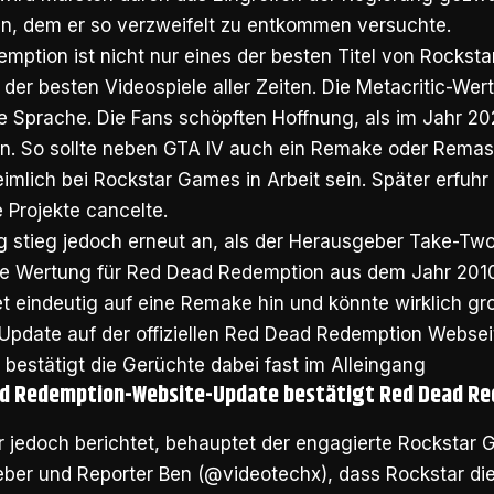
n, dem er so verzweifelt zu entkommen versuchte.
ption ist nicht nur eines der besten Titel von Rocksta
 der besten Videospiele aller Zeiten. Die Metacritic-Wer
e Sprache. Die Fans schöpften Hoffnung, als im Jahr 20
. So sollte neben GTA IV auch ein Remake oder Remas
mlich bei Rockstar Games in Arbeit sein. Später erfuhr
 Projekte cancelte.
 stieg jedoch erneut an, als der Herausgeber Take-Two 
e Wertung für Red Dead Redemption aus dem Jahr 2010
 eindeutig auf eine Remake hin und könnte wirklich gro
Update auf der offiziellen Red Dead Redemption Webse
bestätigt die Gerüchte dabei fast im Alleingang
d Redemption-Website-Update bestätigt Red Dead R
jedoch berichtet, behauptet der engagierte Rockstar
eber und Reporter Ben (@videotechx), dass Rockstar d