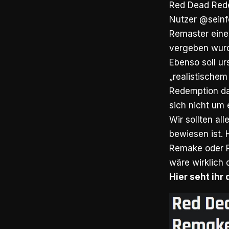
Red Dead Rede
Nutzer @seinf
Remaster eine 
vergeben wurd
Ebenso soll u
„realistische
Redemption das
sich nicht um
Wir sollten al
bewiesen ist. 
Remake oder R
wäre wirklich
Hier seht ihr