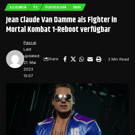
ALLGEMEIN
PC
PLAYSTATION
XBOX
Jean Claude Van Damme als Fighter in
Mortal Kombat 1-Reboot verfügbar
Pascal
Last
updated:
3 Min Read
Share
21. Mai
2023
15:07