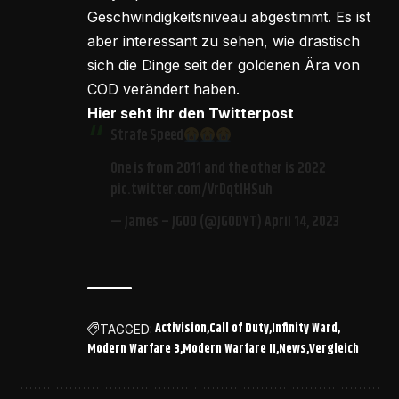
Geschwindigkeitsniveau abgestimmt. Es ist
aber interessant zu sehen, wie drastisch
sich die Dinge seit der goldenen Ära von
COD verändert haben.
Hier seht ihr den Twitterpost
Strafe Speed
One is from 2011 and the other is 2022
pic.twitter.com/VrDqtIHSuh
— James – JGOD (@JGODYT)
April 14, 2023
Activision
Call of Duty
Infinity Ward
TAGGED:
Modern Warfare 3
Modern Warfare II
News
Vergleich