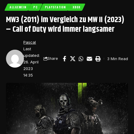
ALLGEMEIN
PC
PLAYSTATION
XBOX
MW3 (2011) im Vergleich zu MW II (2023)
– Call of Duty wird immer langsamer
Pascal
Last
updated:
3 Min Read
Share
26. April
2023
14:35