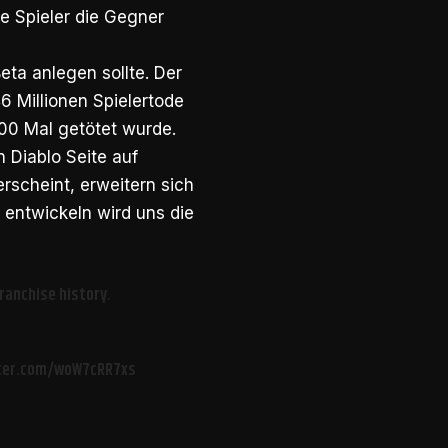
e Spieler die Gegner
ta anlegen sollte. Der
6 Millionen Spielertode
.000 Mal getötet wurde.
en Diablo Seite auf
erscheint, erweitern sich
h entwickeln wird uns die
ranchise history.
tter.com/woW7cRR7xs