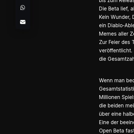
bis zum Releas
Die Beta lief,
Kein Wunder, D
ein Diablo-Abl
Memes aller Ze
Zur Feier des 
veröffentlicht
die Gesamtzahl
Wenn man beden
Gesamtstatist
Millionen Spi
die beiden mei
über eine halb
Eine der beein
Open Beta fast