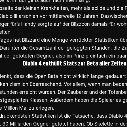
e ist im übrigens auch nicht mehr lang.
 abseits der kleinen Krankheiten, mehr als solide und die
iablo III erschien vor mittlerweile 12 Jahren. Dazwische
eger für’s Handy sorgte auf der Blizzcon damals für wohl
iten.
Tages hat Blizzard eine Menge verrückter Statistiken üb
. Darunter die Gesamtzahl der geloggten Stunden, die Za
 der getöteten Gegner, also im Prinzip einfach ein paar
Diablo 4 enthüllt Stats zur Beta aller Zeiten
kt, dass die Open Beta nicht wirklich lange gedauert h
iken ziemlich überraschend. Vor allem, wenn man beden
elstunden erreicht wurden. Der Zauberer und der Toten
stgespielten Klassen. Außerdem haben die Spieler es g
e Million Mal zu erlegen.
druckendsten Statistiken ist die Tatsache, dass Diablo 4
 30 Milliarden Gegner getötet haben. Ob Skelette in der