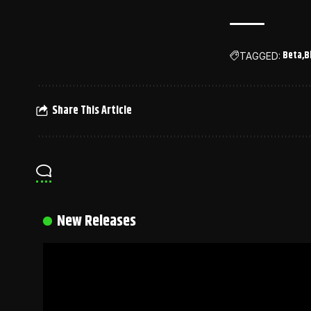
Beta
B
TAGGED:
Share This Article
New Releases