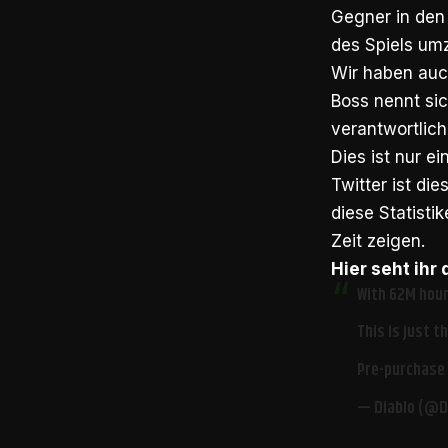
Gegner in den 
des Spiels um
Wir haben auch
Boss nennt sic
verantwortlich
Dies ist nur ei
Twitter ist di
diese Statisti
Zeit zeigen.
Hier seht ihr
With 62M hour
This is just t
Pre-purchase 
— Diablo (@D