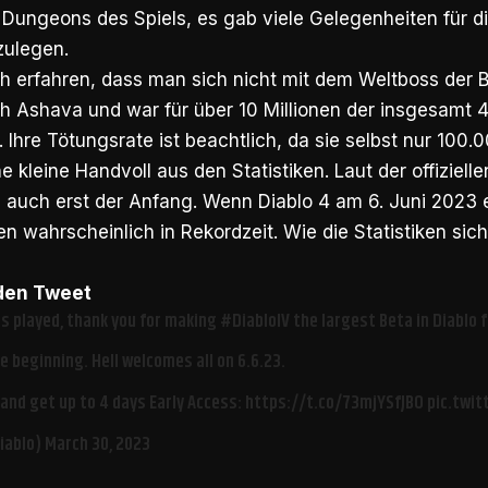
Dungeons des Spiels, es gab viele Gelegenheiten für di
zulegen.
 erfahren, dass man sich nicht mit dem Weltboss der Be
h Ashava und war für über 10 Millionen der insgesamt 4
. Ihre Tötungsrate ist beachtlich, da sie selbst nur 100
ne kleine Handvoll aus den Statistiken. Laut der offiziell
es auch erst der Anfang. Wenn Diablo 4 am 6. Juni 2023 
ken wahrscheinlich in Rekordzeit. Wie die Statistiken sic
 den Tweet
s played, thank you for making
#DiabloIV
the largest Beta in Diablo f
he beginning. Hell welcomes all on 6.6.23.
and get up to 4 days Early Access:
https://t.co/73mjYSfJBO
pic.twi
iablo)
March 30, 2023