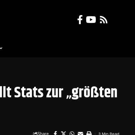
llt Stats zur „größten
Share
3 Min Read