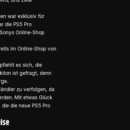
wird, und zwar
en war exklusiv für
ar die PS5 Pro
f Sonys Online-Shop
eits im Online-Shop von
iehlt es sich, die
tion ist gefragt, denn
rge.
Händler zu verfolgen, da
erden. Mit etwas Glück
, die die neue PS5 Pro
eise