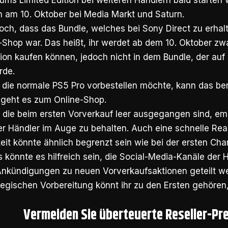
ums Limited Edition bei weiteren Händlern bald starten 
h am 10. Oktober bei
Media Markt
und
Saturn
.
doch, dass das Bundle, welches bei Sony Direct zu erhalt
Shop war. Das heißt, ihr werdet ab dem 10. Oktober zw
ion kaufen können, jedoch nicht in dem Bundle, der au
rde.
die normale PS5 Pro vorbestellen möchte, kann das ber
 geht es zum Online-Shop.
, die beim ersten Vorverkauf leer ausgegangen sind, empf
r Händler im Auge zu behalten. Auch eine schnelle Reak
eit könnte ähnlich begrenzt sein wie bei der ersten Cha
 könnte es hilfreich sein, die Social-Media-Kanäle der 
 Ankündigungen zu neuen Vorverkaufsaktionen geteilt w
tegischen Vorbereitung könnt ihr zu den Ersten gehören
Vermeiden Sie überteuerte Reseller-Pr