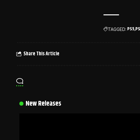
PS5
PS
TAGGED:
Share This Article
New Releases