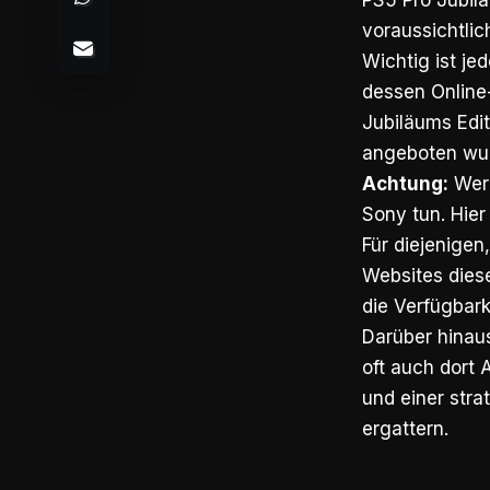
PS5 Pro Jubilä
voraussichtlic
Wichtig ist je
dessen Online-
Jubiläums Edit
angeboten wu
Achtung:
Wer 
Sony tun.
Hier
Für diejenigen
Websites diese
die Verfügbark
Darüber hinaus
oft auch dort
und einer stra
ergattern.