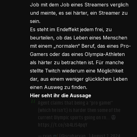
Job mit dem Job eines Streamers verglich
und meinte, es sei härter, ein Streamer zu
sein.
Es steht im Endeffekt jedem frei, zu
beurteilen, ob das Leben eines Menschen
mit einem „normalen“ Beruf, das eines Pro-
Gamers oder das eines Olympia-Athleten
als härter zu betrachten ist. Für manche
stellte Twitch wiederum eine Möglichkeit
dar, aus einem weniger glücklichen Leben
einen Ausweg zu finden.
Hier seht ihr die Aussage
Agent claims that being a “pro gamer”
(which he isn’t) is harder then some of the
current Olympic sports going on rn…
https://t.co/sb4Li54pqY
— ryan
(@scubaryan_)
August 7, 2024