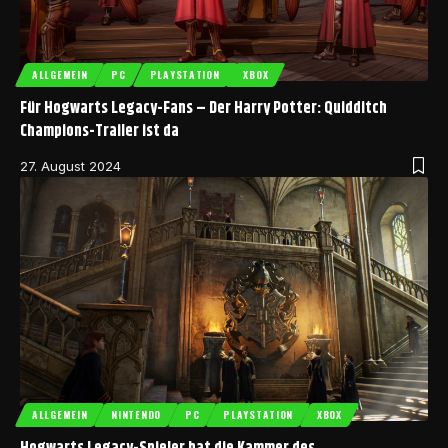
ALLGEMEIN
PC
PLAYSTATION
XBOX
Für Hogwarts Legacy-Fans – Der Harry Potter: Quidditch
Champions-Trailer ist da
27. August 2024
ALLGEMEIN
NINTENDO
PC
PLAYSTATION
XBOX