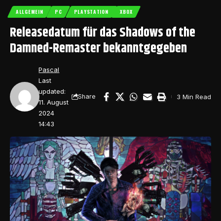
ALLGEMEIN
PC
PLAYSTATION
XBOX
Releasedatum für das Shadows of the
Damned-Remaster bekanntgegeben
Pascal
Last
updated:
3 Min Read
Share
11. August
2024
14:43