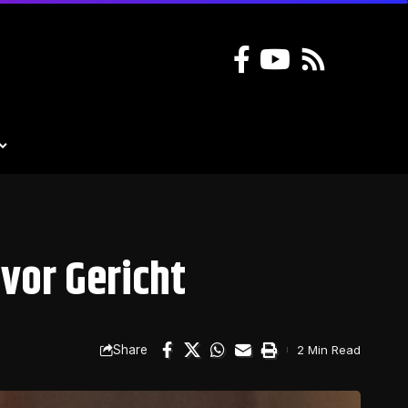
or Gericht
Share
2 Min Read