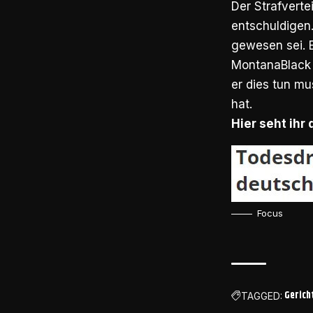
Der Strafverte
entschuldigen
gewesen sei. 
MontanaBlack h
er dies tun mu
hat.
Hier seht ihr 
Focus
Gerich
TAGGED: