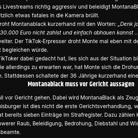
s Livestreams richtig aggressiv und beleidigt MontanaB
ötzlich etwas fatales in die Kamera brüllt.
droht Montanablack kurzerhand mit den Worten:
„Denk j
 30.000 Euro nicht zahlst und einfach abhauen kannst 
weiter. Der TikTok-Erpresser droht Monte mal eben mit de
t begleichen würde.
ikToker dabei gedacht hat, lies sich aus der Situation bi
 allerdings zu erwarten war, hat Monte sich die Drohun
n. Stattdessen schaltete der 36 Jährige kurzerhand eine
Montanablack muss vor Gericht aussagen
all vor Gericht gehen. Dabei wird MontanaBlack als Zeu
isburger ist dies nicht die erste Gerichtsverhandlung,
hat bereits sieben Einträge im Strafregister. Dazu zählen
hwerer Raub, Beleidigung, Bedrohung, Diebstahl und W
sbeamte.