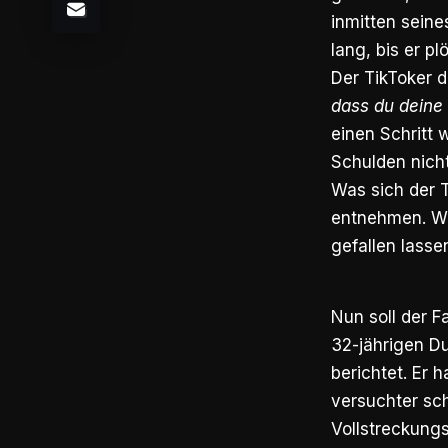
inmitten seine
lang, bis er pl
Der TikToker 
dass du deine
einen Schritt 
Schulden nich
Was sich der T
entnehmen. Wie
gefallen lasse
Nun soll der F
32-jährigen Du
berichtet. Er 
versuchter sc
Vollstreckung