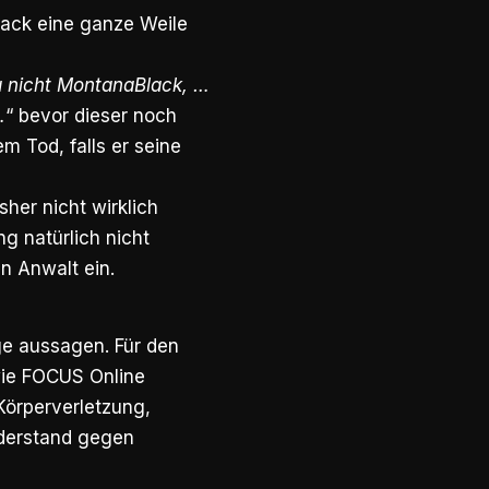
lack eine ganze Weile
a nicht MontanaBlack, …
…
“ bevor dieser noch
m Tod, falls er seine
sher nicht wirklich
g natürlich nicht
n Anwalt ein.
ge aussagen. Für den
 wie FOCUS Online
 Körperverletzung,
iderstand gegen