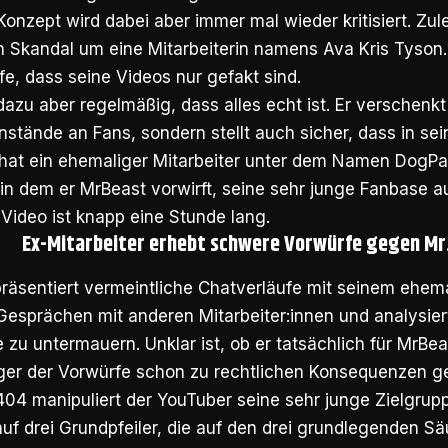
onzept wird dabei aber immer mal wieder kritisiert. Zul
n Skandal um eine Mitarbeiterin namens Ava Kris Tyson
e, dass seine Videos nur gefakt sind.
azu aber regelmäßig, dass alles echt ist. Er verschenkt
tände an Fans, sondern stellt auch sicher, dass in sei
zt hat ein ehemaliger Mitarbeiter unter dem Namen DogP
, in dem er MrBeast vorwirft, seine sehr junge Fanbase 
Video ist knapp eine Stunde lang.
Ex-Mitarbeiter erhebt schwere Vorwürfe gegen Mr
äsentiert vermeintliche Chatverläufe mit seinem ehem
Gesprächen mit anderen Mitarbeiter:innen und analysier
 zu untermauern. Unklar ist, ob er tatsächlich für MrBe
ger der Vorwürfe schon zu rechtlichen Konsequenzen g
04 manipuliert der YouTuber seine sehr junge Zielgrup
 auf drei Grundpfeiler, die auf den drei grundlegenden Sä