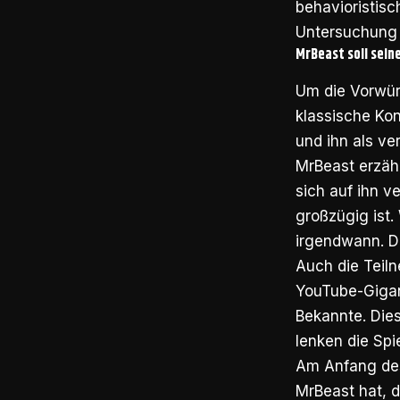
behavioristisc
Untersuchung 
MrBeast soll sein
Um die Vorwür
klassische Ko
und ihn als ve
MrBeast erzähl
sich auf ihn v
großzügig ist
irgendwann. Do
Auch die Teiln
YouTube-Gigan
Bekannte. Di
lenken die Spi
Am Anfang des
MrBeast hat, d