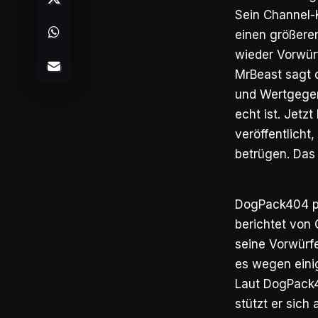
Sein Channel-K
einen größere
wieder Vorwürf
MrBeast sagt d
und Wertgegens
echt ist. Jet
veröffentlicht
betrügen. Das 
DogPack404 pr
berichtet von 
seine Vorwürfe
es wegen eini
Laut DogPack4
stützt er sich