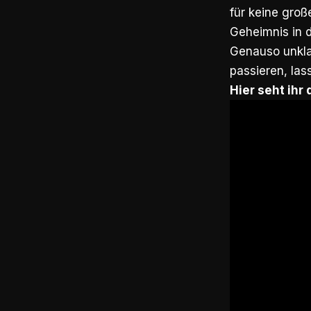
für keine groß
Geheimnis in d
Genauso unklar
passieren, las
Hier seht ihr