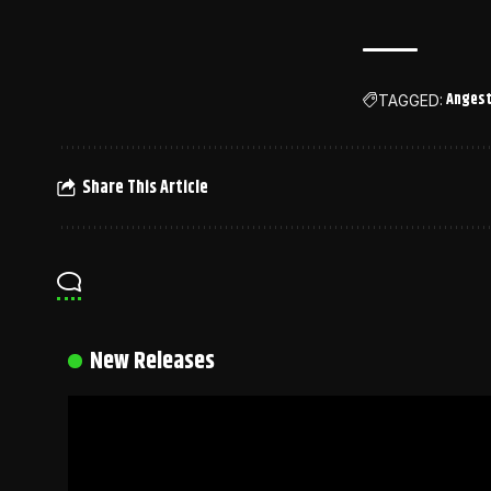
Angest
TAGGED:
Share This Article
New Releases