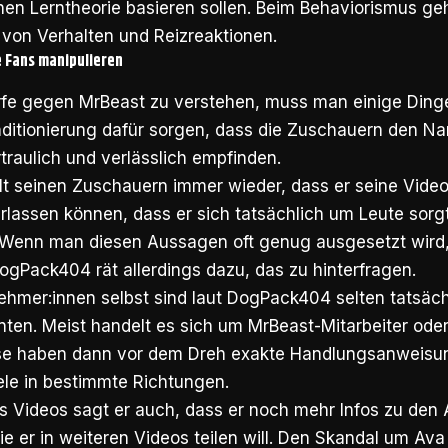
hen Lerntheorie basieren sollen. Beim Behaviorismus ge
von Verhalten und Reizreaktionen.
e Fans manipulieren
fe gegen MrBeast zu verstehen, muss man einige Dinge 
nditionierung dafür sorgen, dass die Zuschauern den 
rtraulich und verlässlich empfinden.
t seinen Zuschauern immer wieder, dass er seine Videos
erlassen können, dass er sich tatsächlich um Leute sorg
. Wenn man diesen Aussagen oft genug ausgesetzt wird,
gPack404 rät allerdings dazu, das zu hinterfragen.
ehmer:innen selbst sind laut DogPack404 selten tatsäch
ten. Meist handelt es sich um MrBeast-Mitarbeiter ode
ese haben dann vor dem Dreh exakte Handlungsanwei
ele in bestimmte Richtungen.
 Videos sagt er auch, dass er noch mehr Infos zu den 
ie er in weiteren Videos teilen will. Den Skandal um Ava