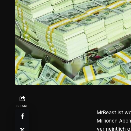
SHARE
MrBeast ist w
Millionen Abon
vermeintlich g