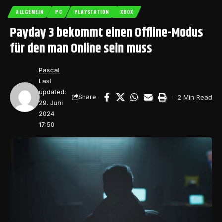
ALLGEMEIN
PC
PLAYSTATION
XBOX
Payday 3 bekommt einen Offline-Modus
für den man Online sein muss
Pascal
Last
updated:
2 Min Read
Share
29. Juni
2024
17:50