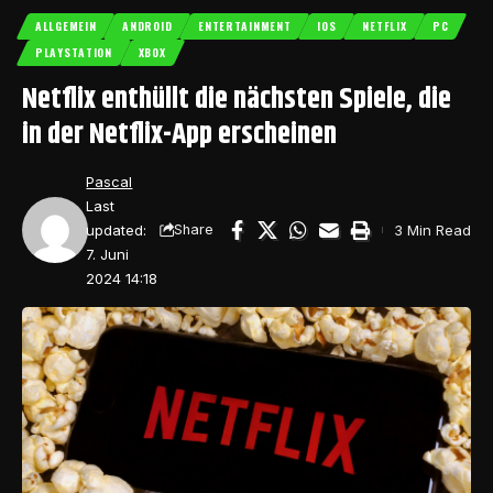
ALLGEMEIN
ANDROID
ENTERTAINMENT
IOS
NETFLIX
PC
PLAYSTATION
XBOX
Netflix enthüllt die nächsten Spiele, die
in der Netflix-App erscheinen
Pascal
Last
updated:
3 Min Read
Share
7. Juni
2024 14:18