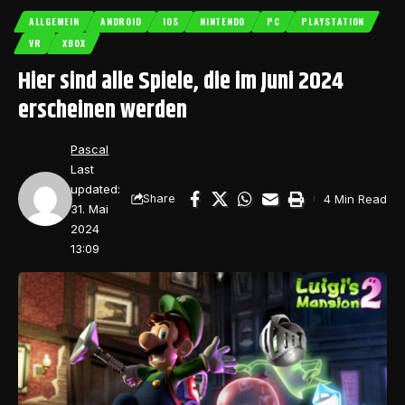
ALLGEMEIN
ANDROID
IOS
NINTENDO
PC
PLAYSTATION
VR
XBOX
Hier sind alle Spiele, die im Juni 2024
erscheinen werden
Pascal
Last
updated:
4 Min Read
Share
31. Mai
2024
13:09