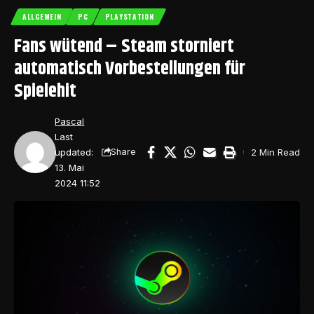
ALLGEMEIN
PC
PLAYSTATION
Fans wütend – Steam storniert
automatisch Vorbestellungen für
Spielehit
Pascal
Last
updated:
2 Min Read
Share
13. Mai
2024 11:52