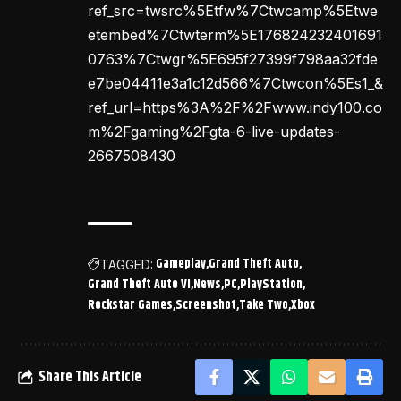
ref_src=twsrc%5Etfw%7Ctwcamp%5Etwe
etembed%7Ctwterm%5E176824232401691
0763%7Ctwgr%5E695f27399f798aa32fde
e7be04411e3a1c12d566%7Ctwcon%5Es1_&
ref_url=https%3A%2F%2Fwww.indy100.co
m%2Fgaming%2Fgta-6-live-updates-
2667508430
Gameplay
Grand Theft Auto
TAGGED:
Grand Theft Auto VI
News
PC
PlayStation
Rockstar Games
Screenshot
Take Two
Xbox
Share This Article