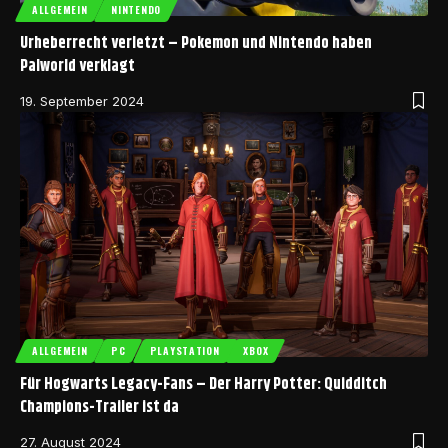
ALLGEMEIN
NINTENDO
Urheberrecht verletzt – Pokemon und Nintendo haben
Palworld verklagt
19. September 2024
ALLGEMEIN
PC
PLAYSTATION
XBOX
Für Hogwarts Legacy-Fans – Der Harry Potter: Quidditch
Champions-Trailer ist da
27. August 2024