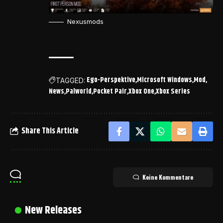
Nexusmods
Ego-Perspektive
Microsoft Windows
Mod
TAGGED:
News
Palworld
Pocket Pair
Xbox One
Xbox Series
Share This Article
Keine Kommentare
New Releases