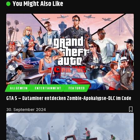
You Might Also Like
ALLGEMEIN
ENTERTAINMENT
FEATURED
GTA 5 – Dataminer entdecken Zombie-Apokalypse-DLC im Code
30. September 2024