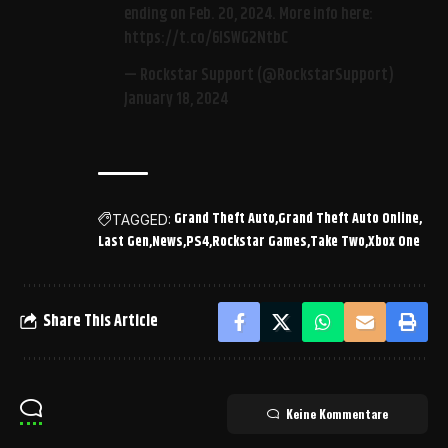
ending on Feb. 20, 2024. More info here:
https://t.co/6ISWG2NtbC
— Rockstar Support (@RockstarSupport)
January 18, 2024
Grand Theft Auto
Grand Theft Auto Online
TAGGED:
Last Gen
News
PS4
Rockstar Games
Take Two
Xbox One
Share This Article
Keine Kommentare