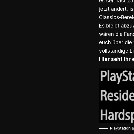
es seit fast 2
jetzt ändert, i
Classics-Berei
Es bleibt abzu
wären die Fans
euch über die
vollständige L
Hier seht ihr 
PlayStation 