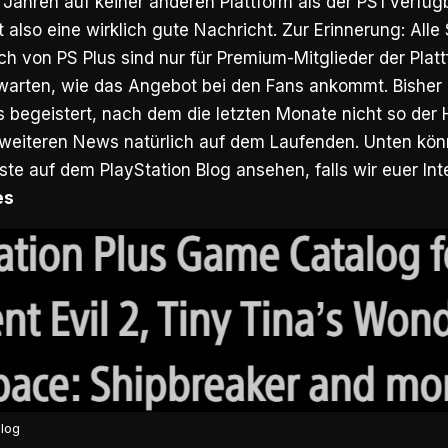
5 Jahren auf keiner anderen Plattform als der PS1 verfüg
st also eine wirklich gute Nachricht. Zur Erinnerung: Alle
ch von PS Plus sind nur für Premium-Mitglieder der Plat
warten, wie das Angebot bei den Fans ankommt. Bisher s
 begeistert, nach dem die letzten Monate nicht so der H
 weiteren News natürlich auf dem Laufenden. Unten könn
iste auf dem PlayStation Blog ansehen, falls wir euer I
es
Blog