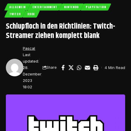
ALLGEMEIN
ENTERTAINMENT
NINTENDO
PLAYSTATION
TWITCH
XBOX
Schlupfloch in den Richtlinien: Twitch-
Streamer ziehen komplett blank
Pascal
Last
updated:
28.
4 Min Read
Share
Dezember
2023
18:02