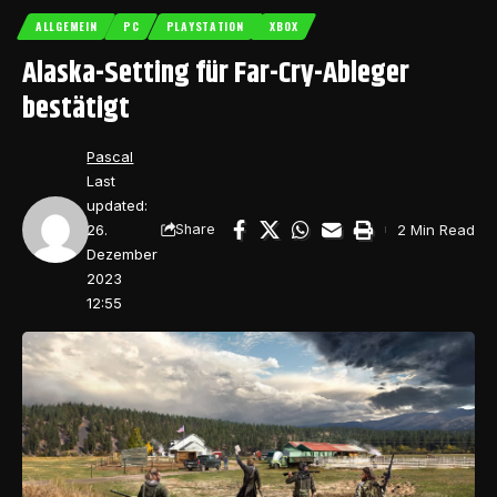
ALLGEMEIN
PC
PLAYSTATION
XBOX
Alaska-Setting für Far-Cry-Ableger
bestätigt
Pascal
Last
updated:
26.
2 Min Read
Share
Dezember
2023
12:55