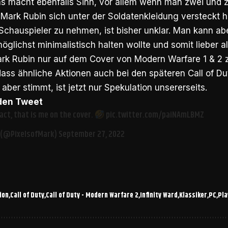
Das macht ebenfalls Sinn, vor allem wenn man zwei und
ark Rubin sich unter der Soldatenkleidung versteckt ha
 Schauspieler zu nehmen, ist bisher unklar. Man kann a
glichst minimalistisch halten wollte und somit lieber a
k Rubin nur auf dem Cover von Modern Warfare 1 & 2 zu
ass ähnliche Aktionen auch bei den späteren Call of D
aber stimmt, ist jetzt nur Spekulation unsererseits.
 den Tweet
act, that is me on the cover.
pic.twitter.com/paiNAmLBMZ
 (@PixelsofMark)
September 27, 2022
ion
Call of Duty
Call of Duty - Modern Warfare 2
Infinity Ward
Klassiker
PC
Pla