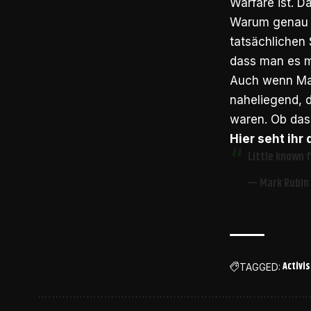
Warfare ist. 
Warum genau M
tatsächlichen
dass man es mö
Auch wenn Mar
naheliegend, d
waren. Ob das 
Hier seht ihr
Little known f
— Mark Rubin
Activis
TAGGED: