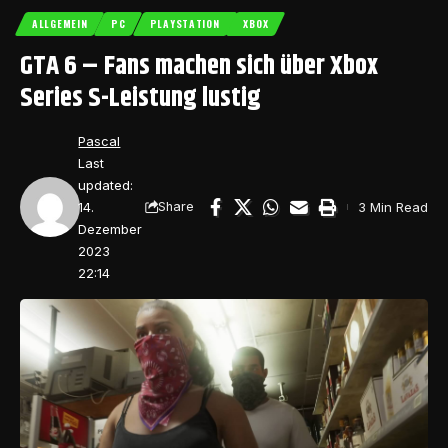
ALLGEMEIN
PC
PLAYSTATION
XBOX
GTA 6 – Fans machen sich über Xbox
Series S-Leistung lustig
Pascal
Last
updated:
14.
3 Min Read
Share
Dezember
2023
22:14