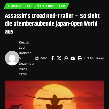
ALLGEMEIN
PC
PLAYSTATION
XBOX
Assassin’s Creed Red-Trailer – So sieht
die atemberaubende Japan-Open World
aus
Pascal
Last
updated:
5.
3 Min Read
Share
Dezember
2023
13:35