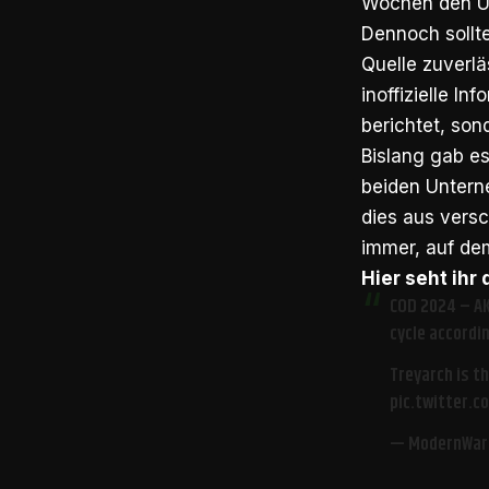
Wochen den U
Dennoch sollte
Quelle zuverlä
inoffizielle In
berichtet, son
Bislang gab es
beiden Untern
dies aus versc
immer, auf de
Hier seht ihr
COD 2024 – AKA
cycle accordin
Treyarch is t
pic.twitter.
— ModernWar