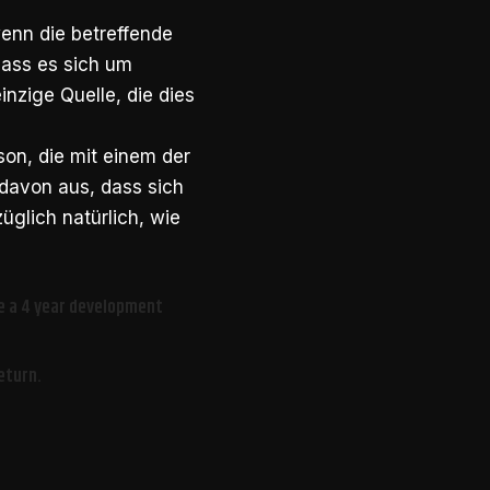
wenn die betreffende
dass es sich um
einzige Quelle, die dies
son, die mit einem der
davon aus, dass sich
glich natürlich, wie
ve a 4 year development
eturn.