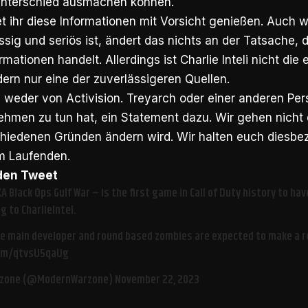
nterschied ausmachen können.
t ihr diese Informationen mit Vorsicht genießen. Auch 
ssig und seriös ist, ändert das nichts an der Tatsache, 
formationen handelt. Allerdings ist Charlie Inteli nicht die 
dern nur eine der zuverlässigeren Quellen.
 weder von Activision. Treyarch oder einer anderen Per
ehmen zu tun hat, ein Statement dazu. Wir gehen nicht 
hiedenen Gründen ändern wird. Wir halten euch diesbezü
m Laufenden.
 den Tweet
 Black Ops Gulf War – is the first game in Call of Duty history to ha
g to CharlieIntel.
he main developer and round based zombies are expected to make a r
com/qtvsU5qaUg
zone (@ModernWarzone)
November 22, 2023