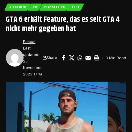
ALLGEMEIN
PC
PLAYSTATION
XBOX
GTA 6 erhält Feature, das es seit GTA 4
nicht mehr gegeben hat
Pascal
Last
updated:
3 Min Read
Share
25.
November
2023 17:18