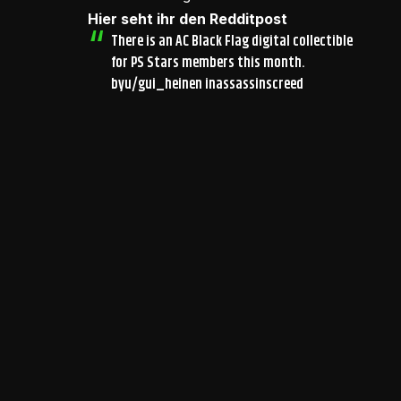
Hier seht ihr den Redditpost
There is an AC Black Flag digital collectible
for PS Stars members this month.
by
u/gui_heinen
in
assassinscreed