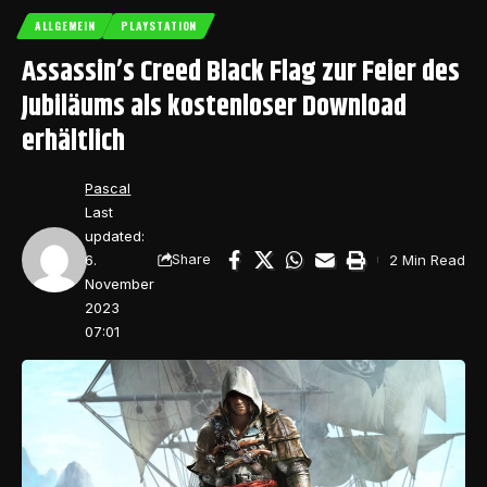
ALLGEMEIN
PLAYSTATION
Assassin’s Creed Black Flag zur Feier des
Jubiläums als kostenloser Download
erhältlich
Pascal
Last
updated:
6.
2 Min Read
Share
November
2023
07:01