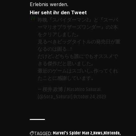
Erlebnis werden.
Hier seht ihr den Tweet
昨晩『スパイダーマン2』と『スーパ
ーマリオブラザーズワンダー』の2本
をクリアしました｡
見るべきビッグタイトルの発売日が重
なるのは困る…!
だけど､どちらも誰にでもオススメで
きる傑作だと思いました｡
最近のゲームはスゴいし､作ってくれ
たことに感謝しています｡
— 桜井 政博 / Masahiro Sakurai
(@Sora_Sakurai)
October 24, 2023
Marvel's Spider Man 2
News
Nintendo
TAGGED: