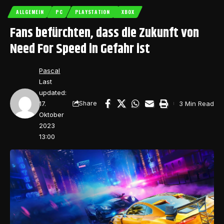
ALLGEMEIN
PC
PLAYSTATION
XBOX
Fans befürchten, dass die Zukunft von
Need For Speed in Gefahr ist
Pascal
Last
updated:
17.
3 Min Read
Share
Oktober
2023
13:00