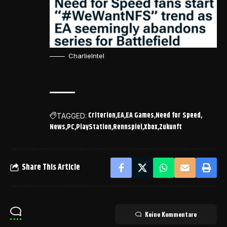
CharlieIntel
Criterion
EA
EA Games
Need for Speed
TAGGED:
News
PC
PlayStation
Rennspiel
Xbox
Zukunft
Share This Article
Keine Kommentare