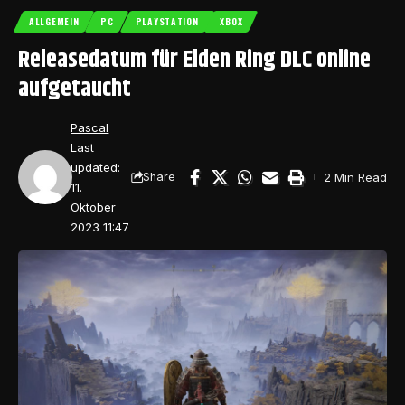
ALLGEMEIN
PC
PLAYSTATION
XBOX
Releasedatum für Elden Ring DLC online
aufgetaucht
Pascal
Last
updated:
2 Min Read
Share
11.
Oktober
2023 11:47