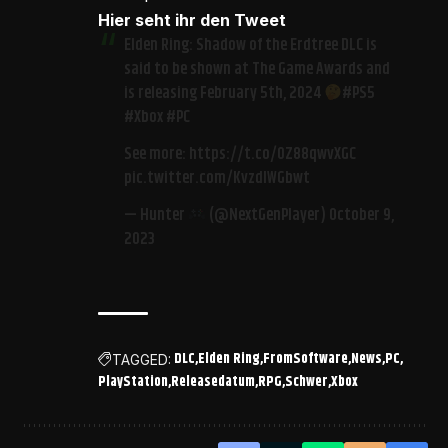
Hier seht ihr den Tweet
Elden Ring: Shadow of the Erdtree DLC is
said to be shown at The Game Awards and
is releasing February 5th, 2024
#PS5
#Xbox
#PC
See more:
https://t.co/0Z88qwvXGC
pic.twitter.com/KvzdIWGbwt
— Hunter
(@NextGenPlayer)
October 9,
2023
DLC
Elden Ring
FromSoftware
News
PC
TAGGED:
PlayStation
Releasedatum
RPG
Schwer
Xbox