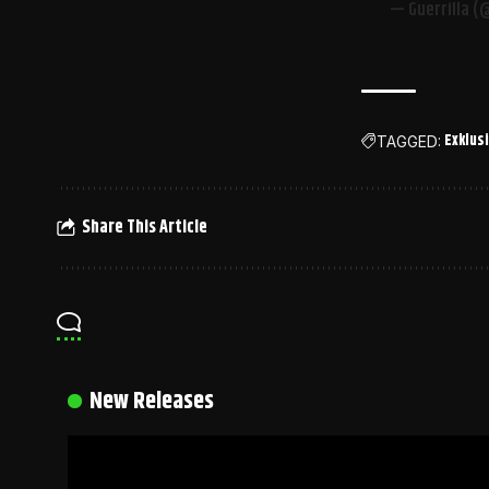
— Guerrilla (
Exklusi
TAGGED:
Share This Article
New Releases