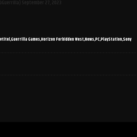
@Guerrilla)
September 27, 2023
vtitel
Guerrilla Games
Horizon Forbidden West
News
PC
PlayStation
Sony