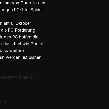
nsam von Guerrilla und
ährigen PC-Titel Spider-
n am 6. Oktober
 die PC-Portierung
r den PC hoffen die
xklusivtitel wie God of
dass weitere
in werden, ist bisher
xesSoftware
, the next
zQok