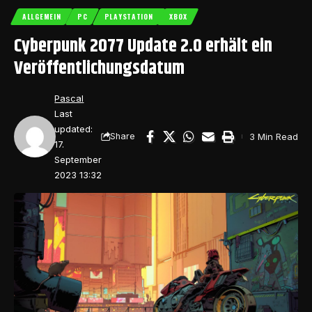
ALLGEMEIN
PC
PLAYSTATION
XBOX
Cyberpunk 2077 Update 2.0 erhält ein
Veröffentlichungsdatum
Pascal
Last
updated:
3 Min Read
Share
17.
September
2023 13:32