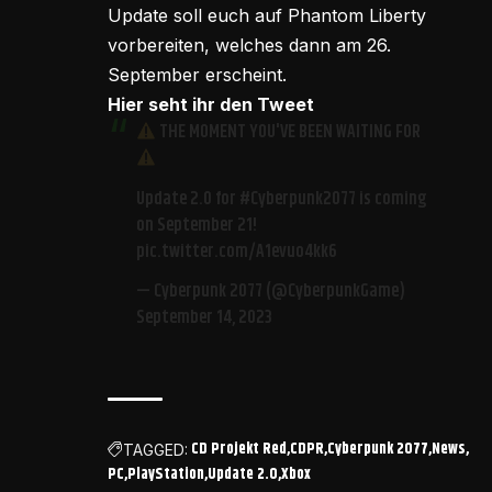
Update soll euch auf Phantom Liberty
vorbereiten, welches dann am 26.
September erscheint.
Hier seht ihr den Tweet
THE MOMENT YOU'VE BEEN WAITING FOR
Update 2.0 for
#Cyberpunk2077
is coming
on September 21!
pic.twitter.com/A1evuo4kk6
— Cyberpunk 2077 (@CyberpunkGame)
September 14, 2023
CD Projekt Red
CDPR
Cyberpunk 2077
News
TAGGED:
PC
PlayStation
Update 2.0
Xbox