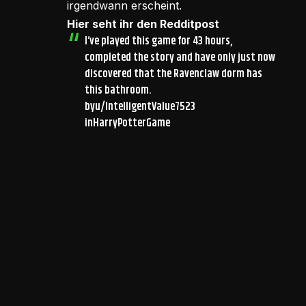
irgendwann erscheint.
Hier seht ihr den Redditpost
I’ve played this game for 43 hours,
completed the story and have only just now
discovered that the Ravenclaw dorm has
this bathroom.
by
u/IntelligentValue7523
in
HarryPotterGame