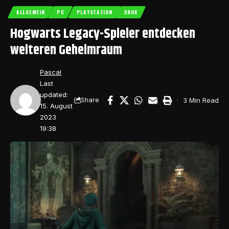
ALLGEMEIN
PC
PLAYSTATION
XBOX
Hogwarts Legacy-Spieler entdecken
weiteren Geheimraum
Pascal
Last
updated:
3 Min Read
Share
15. August
2023
19:38