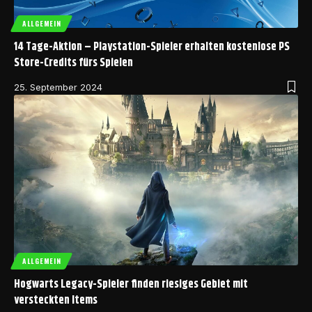
ALLGEMEIN
14 Tage-Aktion – Playstation-Spieler erhalten kostenlose PS
Store-Credits fürs Spielen
25. September 2024
ALLGEMEIN
Hogwarts Legacy-Spieler finden riesiges Gebiet mit
versteckten Items