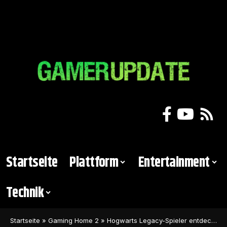
Startseite
Plattform
Entertainment
Technik
Startseite
»
Gaming Home 2
»
Hogwarts Legacy-Spieler entdecken weiteren Geheimraum