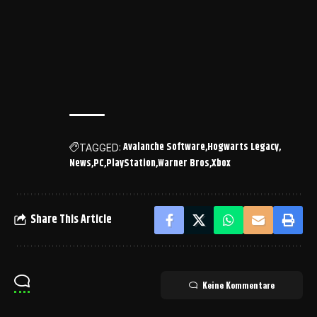
Avalanche Software
Hogwarts Legacy
TAGGED:
News
PC
PlayStation
Warner Bros
Xbox
Share This Article
Keine Kommentare