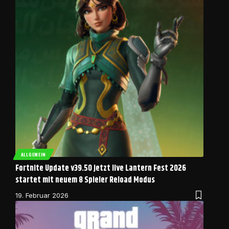
ALLGEMEIN
Fortnite Update v39.50 jetzt live Lantern Fest 2026
startet mit neuem 8 Spieler Reload Modus
19. Februar 2026