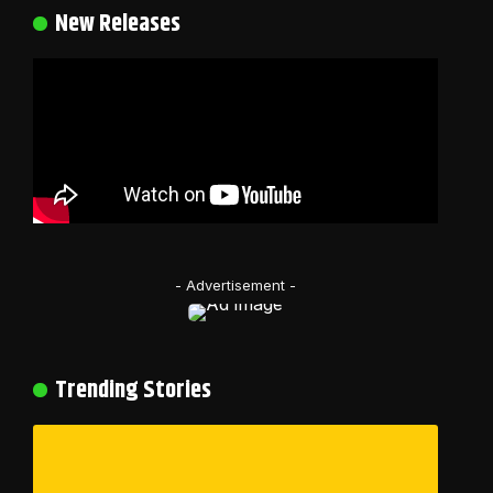
New Releases
- Advertisement -
Trending Stories