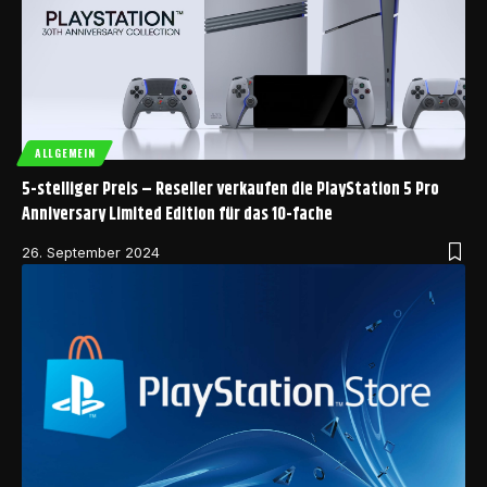
ALLGEMEIN
5-stelliger Preis – Reseller verkaufen die PlayStation 5 Pro
Anniversary Limited Edition für das 10-fache
26. September 2024