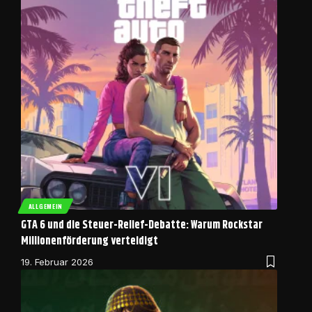
ALLGEMEIN
GTA 6 und die Steuer-Relief-Debatte: Warum Rockstar
Millionenförderung verteidigt
19. Februar 2026