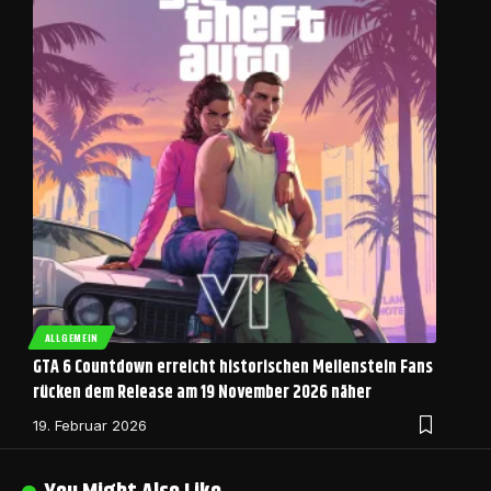
ALLGEMEIN
GTA 6 Countdown erreicht historischen Meilenstein Fans
rücken dem Release am 19 November 2026 näher
19. Februar 2026