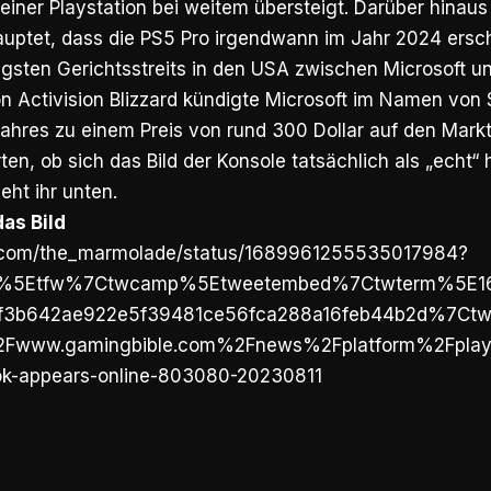
 einer Playstation bei weitem übersteigt. Darüber hinaus
auptet, dass die PS5 Pro irgendwann im Jahr 2024 ersc
ngsten Gerichtsstreits in den USA zwischen Microsoft u
 Activision Blizzard kündigte Microsoft im Namen von 
ahres zu einem Preis von rund 300 Dollar auf den Markt
ten, ob sich das Bild der Konsole tatsächlich als „echt“ h
eht ihr unten.
das Bild
er.com/the_marmolade/status/1689961255535017984?
rc%5Etfw%7Ctwcamp%5Etweetembed%7Ctwterm%5E1
3b642ae922e5f39481ce56fca288a16feb44b2d%7Ctwco
www.gamingbible.com%2Fnews%2Fplatform%2Fplayst
look-appears-online-803080-20230811