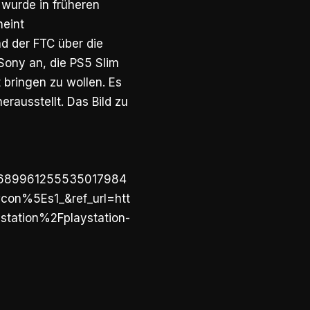
 wurde in früheren
heint
nd der FTC über die
Sony an, die PS5 Slim
 bringen zu wollen. Es
erausstellt. Das Bild zu
689961255535017984
n%5Es1_&ref_url=htt
ation%2Fplaystation-