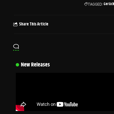
Gerüc
TAGGED:
Share This Article
New Releases