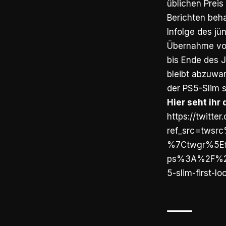
üblichen Preis
Berichten beh
Infolge des jü
Übernahme von
bis Ende des J
bleibt abzuwar
der PS5-Slim s
Hier seht ihr 
https://twitt
ref_src=tws
%7Ctwgr%5Ef
ps%3A%2F%2F
5-slim-first-