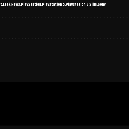
ht
Leak
News
PlayStation
Playstation 5
Playstation 5 Slim
Sony