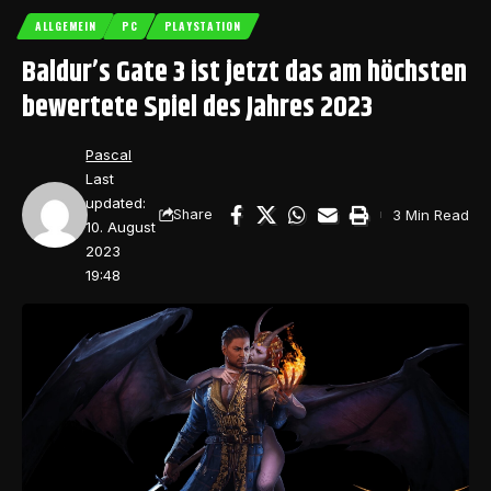
ALLGEMEIN
PC
PLAYSTATION
Baldur’s Gate 3 ist jetzt das am höchsten
bewertete Spiel des Jahres 2023
Pascal
Last
updated:
3 Min Read
Share
10. August
2023
19:48