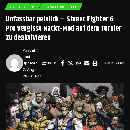
ALLGEMEIN
PC
PLAYSTATION
XBOX
Unfassbar peinlich – Street Fighter 6
Pro vergisst Nackt-Mod auf dem Turnier
zu deaktivieren
Pascal
Last
updated:
3 Min Read
Share
2. August
2023 11:37