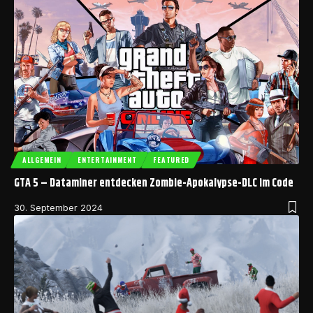
ALLGEMEIN
ENTERTAINMENT
FEATURED
GTA 5 – Dataminer entdecken Zombie-Apokalypse-DLC im Code
30. September 2024