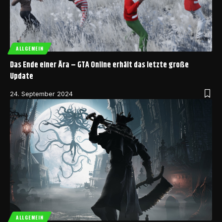
ALLGEMEIN
Das Ende einer Ära – GTA Online erhält das letzte große
Update
24. September 2024
ALLGEMEIN