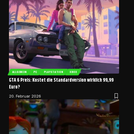
ALLGEMEIN
PC
PLAYSTATION
XBOX
GTA 6 Preis: Kostet die Standardversion wirklich 99,99
Euro?
20. Februar 2026