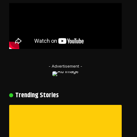
- Advertisement -
Trending Stories