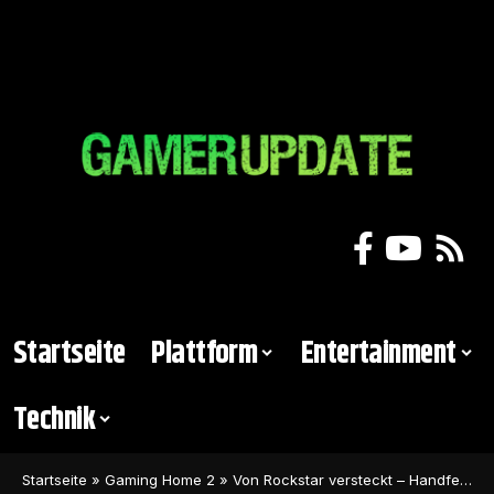
Startseite
Plattform
Entertainment
Technik
Startseite
»
Gaming Home 2
»
Von Rockstar versteckt – Handfester GTA 6-Teaser im neuen Update von GTA 5